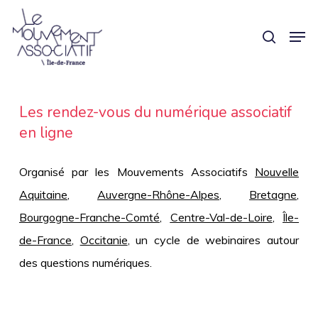
Skip
Panneau de gestion des cookies
Men
search
to
main
content
Les rendez-vous du numérique associatif
en ligne
Organisé par les Mouvements Associatifs
Nouvelle
Aquitaine
,
Auvergne-Rhône-Alpes
,
Bretagne
,
Bourgogne-Franche-Comté
,
Centre-Val-de-Loire
,
Île-
de-
France
,
Occitanie
, un cycle de webinaires autour
des questions numériques.