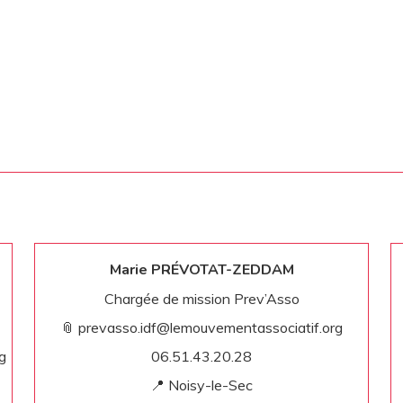
Marie PRÉVOTAT-ZEDDAM
Chargée de mission Prev’Asso
📎 prevasso.idf@lemouvementassociatif.org
g
06.51.43.20.28
📍 Noisy-le-Sec