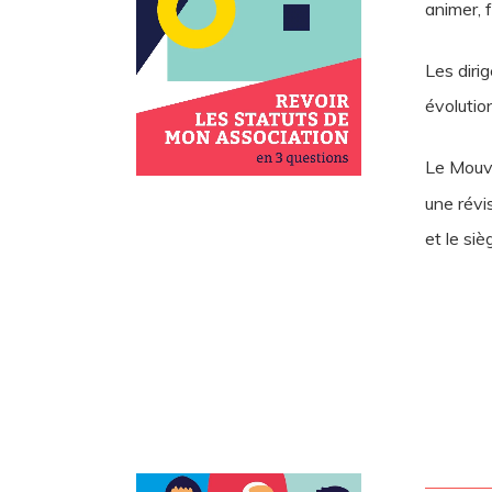
animer, f
Les diri
évolutio
Le Mouv
une révi
et le siè