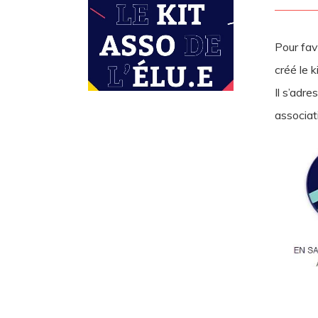
Pour fav
créé le k
Il s’adre
associat