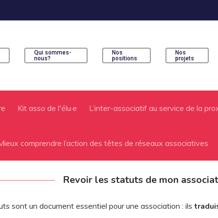
Qui sommes-
Nos
Nos
s
nous?
positions
projets
ur fermer
re
Kit asso de l'élu·e
L’inter-associatif au service de la pro
Mieux comprendre l’action des têtes de réseaux associatives
Revoir les statuts de mon associat
uts sont un document essentiel pour une association : ils
tradui