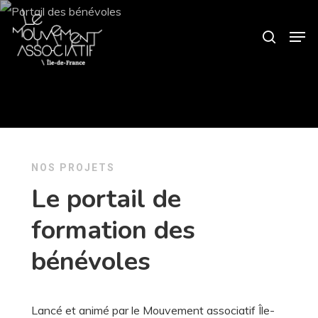
Skip
Panneau de gestion des cookies
Men
search
to
main
content
NOS PROJETS
Le portail de
formation des
bénévoles
Lancé et animé par le Mouvement associatif Île-