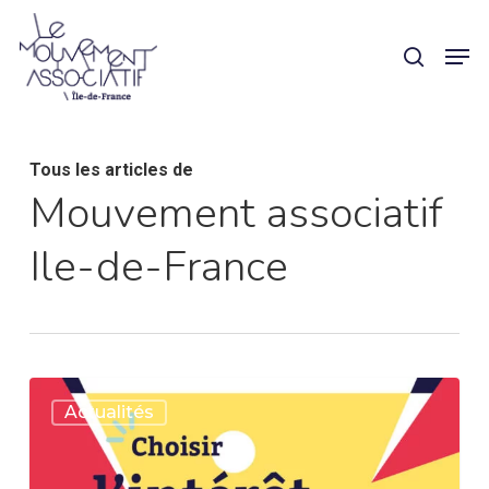
Skip
Panneau de gestion des cookies
Men
search
to
main
content
Tous les articles de
Mouvement associatif
Ile-de-France
#Législatives2022
Actualités
:
Choisir