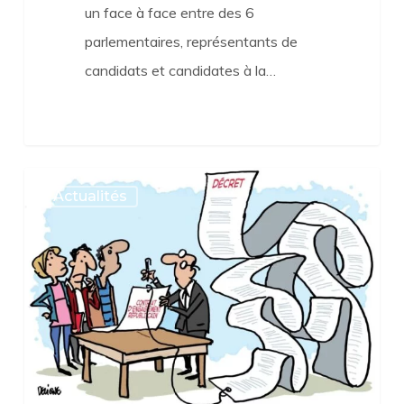
un face à face entre des 6
parlementaires, représentants de
candidats et candidates à la…
Contrat
Actualités
d’engagement
républicain
:
de
quoi
s’agit-
il