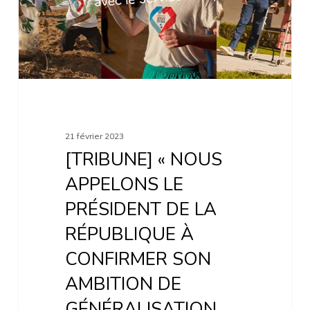
PRÉSIDENT
DE
LA
RÉPUBLIQUE
À
CONFIRMER
21 février 2023
SON
[TRIBUNE] « NOUS
AMBITION
APPELONS LE
DE
PRÉSIDENT DE LA
GÉNÉRALISATION
RÉPUBLIQUE À
DU
CONFIRMER SON
SERVICE
AMBITION DE
CIVIQUE
GÉNÉRALISATION
!