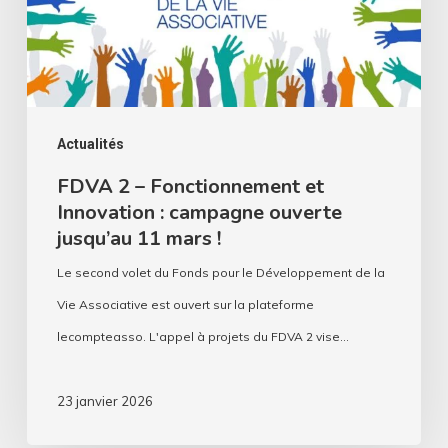
Innovation
:
campagne
ouverte
jusqu’au
Actualités
11
FDVA 2 – Fonctionnement et
Innovation : campagne ouverte
mars
jusqu’au 11 mars !
!
Le second volet du Fonds pour le Développement de la
Vie Associative est ouvert sur la plateforme
lecompteasso. L'appel à projets du FDVA 2 vise…
23 janvier 2026