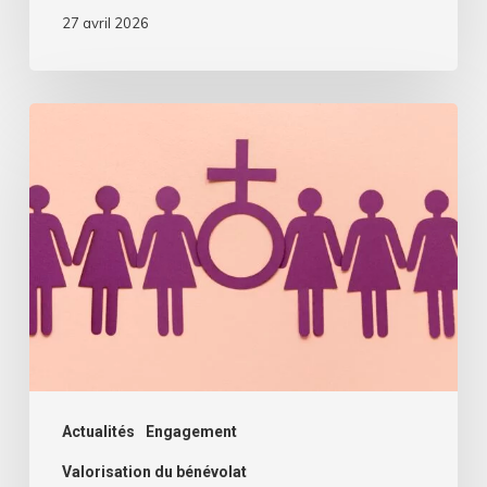
27 avril 2026
Mars,
un
mois
de
mobilisations
pour
les
droits
des
femmes
Actualités
Engagement
Valorisation du bénévolat