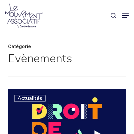
Skip
Panneau de gestion des cookies
Men
search
to
main
content
Catégorie
Evènements
Droit
Actualités
de
Cité
2026
: