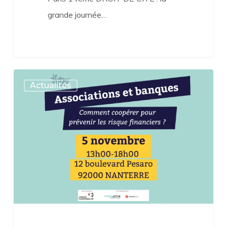
grande journée…
[SAVE
Actualités
THE
DATE]
Associations
et
banques
:
Comment
coopérer
et