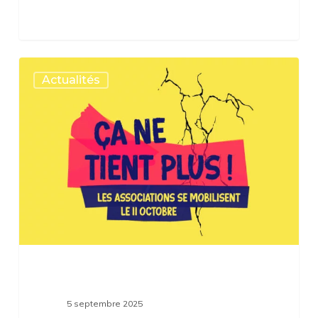
Ça
Actualités
ne
tient
plus
!
Appel
à
mobilisation
des
associations
5 septembre 2025