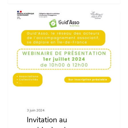
Invitation
Accompagnement
au
webinaire
de
présentation
de
Guid’Asso
3 juin 2024
Invitation au