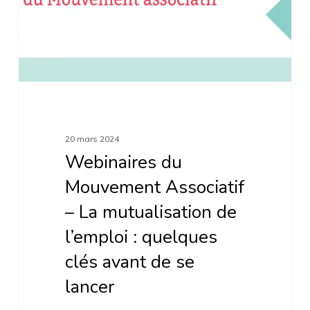
La
mutualisation
de
l’emploi
:
quelques
20 mars 2024
clés
Webinaires du
avant
Mouvement Associatif
de
– La mutualisation de
se
l’emploi : quelques
lancer
clés avant de se
lancer