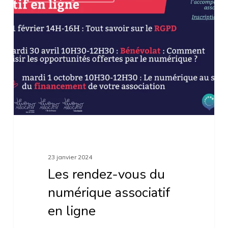
rendez-
vous
du
numérique
associatif
en
ligne
23 janvier 2024
Les rendez-vous du
numérique associatif
en ligne