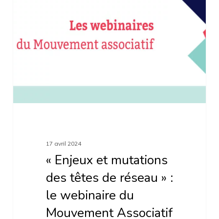
mutations
des
têtes
de
réseau »
:
le
webinaire
du
17 avril 2024
Mouvement
« Enjeux et mutations
Associatif
des têtes de réseau » :
le webinaire du
Mouvement Associatif