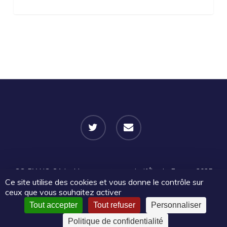
twitter
email
CC-BY-NC-SA
Le Mouvement associatif Île-de-France 2025
Ce site utilise des cookies et vous donne le contrôle sur
| Certains droits réservés |
Mentions légales
|
Politique de
ceux que vous souhaitez activer
confidentialité
Tout accepter
Tout refuser
Personnaliser
Politique de confidentialité