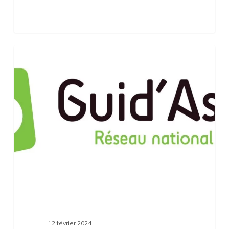
Guid’Asso
Accompagnement
:
la
préfiguration
démarre
en
Île-
de-
France
12 février 2024