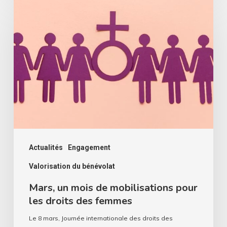
Mars,
un
mois
de
mobilisations
pour
les
droits
des
femmes
Actualités
Engagement
Valorisation du bénévolat
Mars, un mois de mobilisations pour
les droits des femmes
Le 8 mars, Journée internationale des droits des