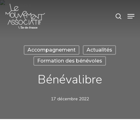
Skip
Panneau de gestion des cookies
Men
search
to
main
content
Accompagnement
Actualités
Formation des bénévoles
Bénévalibre
17 décembre 2022