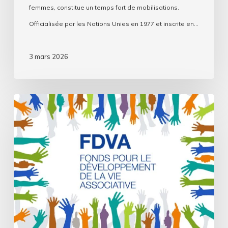
femmes, constitue un temps fort de mobilisations.
Officialisée par les Nations Unies en 1977 et inscrite en…
3 mars 2026
FDVA
2
–
Fonctionnement
et
Innovation
:
campagne