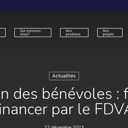
Qui sommes-
Nos
Nos
s
nous?
positions
projets
ur fermer
Actualités
n des bénévoles : f
financer par le FDV
22 décembre 2023