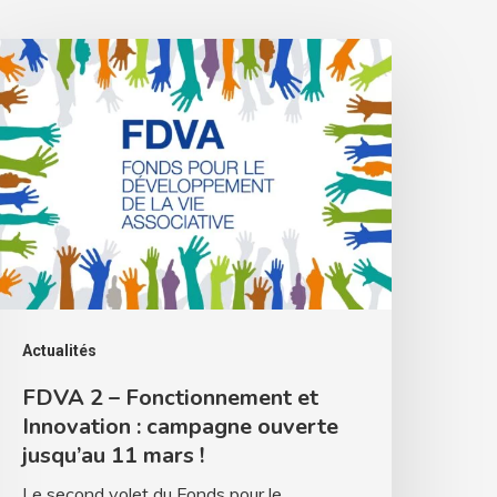
DVA
onctionnement
t
nnovation
ampagne
uverte
Actualités
usqu’au
FDVA 2 – Fonctionnement et
1
Innovation : campagne ouverte
ars
jusqu’au 11 mars !
Le second volet du Fonds pour le