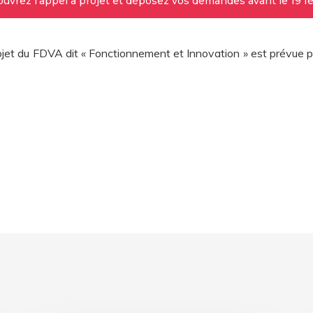
uvrez l'appel à projet et déposez vos demandes avant le 19 fé
rojet du FDVA dit « Fonctionnement et Innovation » est prévue 