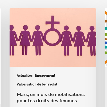
Mars,
F
un
2
mois
–
de
F
mobilisations
e
pour
I
les
:
droits
c
des
o
Actualités
Engagement
femmes
j
Valorisation du bénévolat
1
Mars, un mois de mobilisations
m
pour les droits des femmes
!