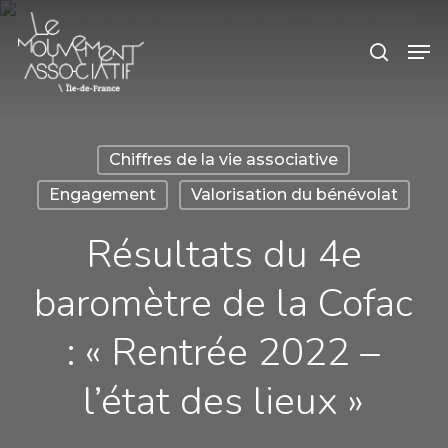
Skip
Panneau de gestion des cookies
Men
search
to
main
content
Chiffres de la vie associative
Engagement
Valorisation du bénévolat
Résultats du 4e
baromètre de la Cofac
: « Rentrée 2022 –
l’état des lieux »