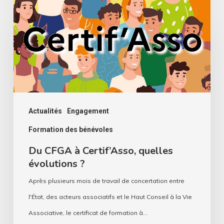
Du
CFGA
à
Certif’Asso,
quelles
évolutions
?
Actualités
Engagement
Formation des bénévoles
Du CFGA à Certif’Asso, quelles
évolutions ?
Après plusieurs mois de travail de concertation entre
l'État, des acteurs associatifs et le Haut Conseil à la Vie
Associative, le certificat de formation à…