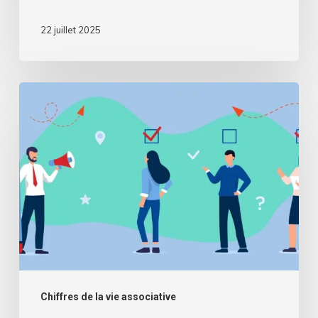
22 juillet 2025
Enquête
nationale
sur
la
situation
financière
des
associations
Chiffres de la vie associative