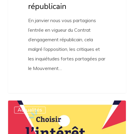
républicain
En janvier nous vous partagions
l’entrée en vigueur du Contrat
d’engagement républicain, cela
malgré l’opposition, les critiques et
les inquiétudes fortes partagées par
le Mouvement…
#Législatives2022
Actualités
:
Choisir
l’intérêt