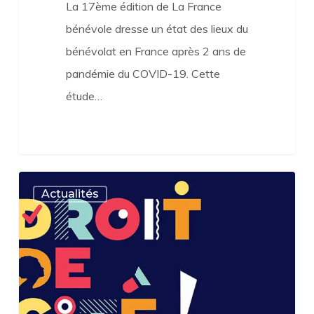
La 17ème édition de La France
bénévole dresse un état des lieux du
bénévolat en France après 2 ans de
pandémie du COVID-19. Cette
étude…
#Droit
Actualités
de
cité
–
4
juillet