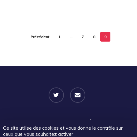
Précédent
1
…
7
8
9
twitter
email
CC-BY-NC-SA
Le Mouvement associatif Île-de-France 2025
Ce site utilise des cookies et vous donne le contrôle sur
| Certains droits réservés |
Mentions légales
|
Politique de
ceux que vous souhaitez activer
confidentialité