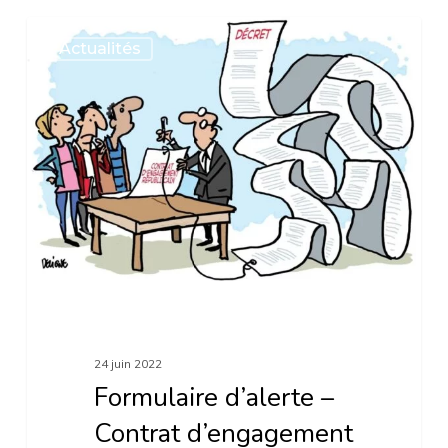
Formulaire
Actualités
d’alerte
–
Contrat
d’engagement
républicain
24 juin 2022
Formulaire d’alerte –
Contrat d’engagement