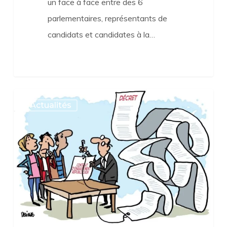
un face à face entre des 6
parlementaires, représentants de
candidats et candidates à la…
Contrat
Actualités
d’engagement
républicain
:
de
quoi
s’agit-
il
?