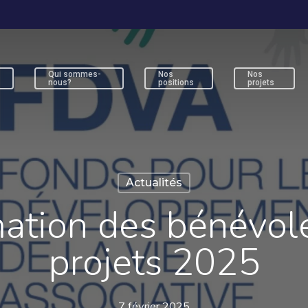
Qui sommes-
Nos
Nos
s
nous?
positions
projets
ur fermer
Actualités
tion des bénévoles
projets 2025
7 février 2025