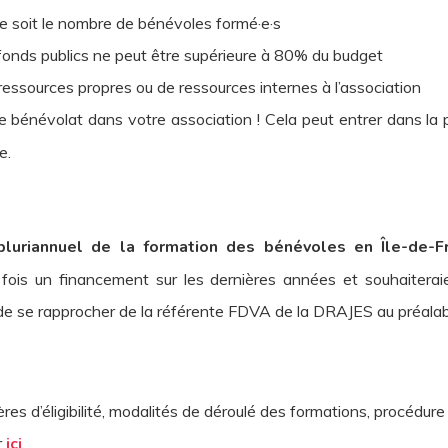
ue soit le nombre de bénévoles formé·e·s
fonds publics ne peut être supérieure à 80% du budget
essources propres ou de ressources internes à l’association
 bénévolat dans votre association ! Cela peut entrer dans la 
e.
pluriannuel de la formation des bénévoles en Île-de-
s fois un financement sur les dernières années et souhaiter
e de se rapprocher de la référente FDVA de la DRAJES au préalab
ritères d’éligibilité, modalités de déroulé des formations, procé
r
ici
.