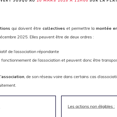
20 MARS 2025 À 12H00
UVERT JUSQU’AU
SUR LA PLA
tions
qui doivent être
collectives
et permettre la
montée en
 décembre 2025. Elles peuvent être de deux ordres :
ciatif de l’association répondante
u au fonctionnement de l’association et peuvent donc être transp
’association
, de son réseau voire dans certains cas d’associat
uitement.
:
Les actions non éligibles :