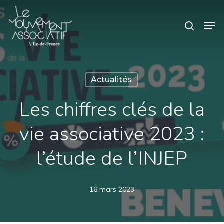
Skip
Panneau de gestion des cookies
Men
search
to
main
content
Actualités
Les chiffres clés de la
vie associative 2023 :
l’étude de l’INJEP
16 mars 2023