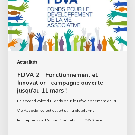
Fonctionnement
et
Innovation
:
campagne
ouverte
jusqu’au
Actualités
11
FDVA 2 – Fonctionnement et
Innovation : campagne ouverte
mars
jusqu’au 11 mars !
!
Le second volet du Fonds pour le Développement de la
Vie Associative est ouvert sur la plateforme
lecompteasso. L'appel à projets du FDVA 2 vise…