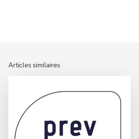
Articles similaires
[Recrutement]
Chargé·e
de
mission
Prev’Asso