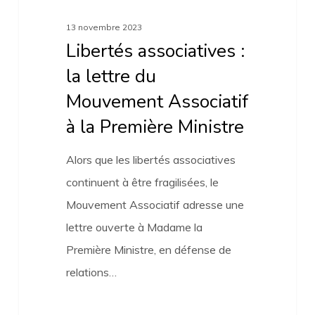
la
13 novembre 2023
lettre
Libertés associatives :
du
la lettre du
Mouvement
Mouvement Associatif
Associatif
à la Première Ministre
à
la
Alors que les libertés associatives
Première
continuent à être fragilisées, le
Ministre
Mouvement Associatif adresse une
lettre ouverte à Madame la
Première Ministre, en défense de
relations…