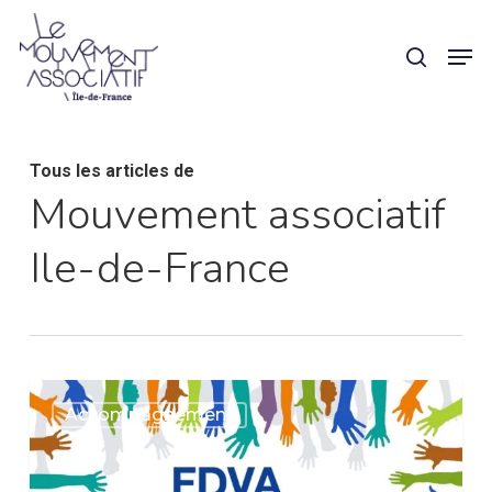
Skip
Panneau de gestion des cookies
Men
search
to
main
content
Tous les articles de
Mouvement associatif
Ile-de-France
FDVA
Accompagnement
–
Les