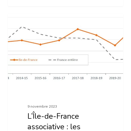
L’Île-
Actualités
de-
France
associative
:
les
chiffres
2023
9 novembre 2023
L’Île-de-France
associative : les