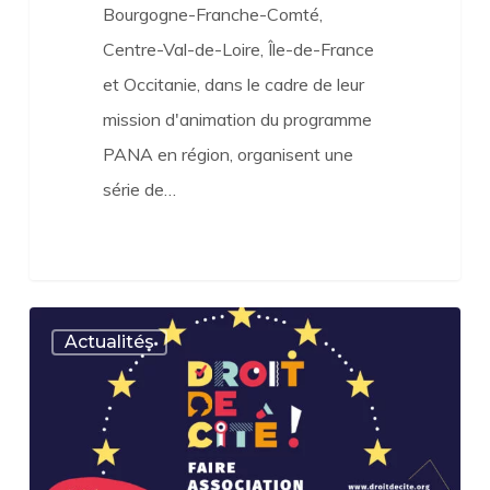
Bourgogne-Franche-Comté,
Centre-Val-de-Loire, Île-de-France
et Occitanie, dans le cadre de leur
mission d'animation du programme
PANA en région, organisent une
série de…
DROIT
Actualités
DE
CITÉ
!
demandez