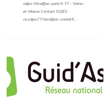
sdjes-fdva@ac-paris.fr 77 - Seine-
et-Marne Contact SDJES :
ce.sdjes77.fdva@ac-creteil.fr…
Guid’Asso
Accompagnement
:
la
préfiguration
démarre
en
Île-
de-