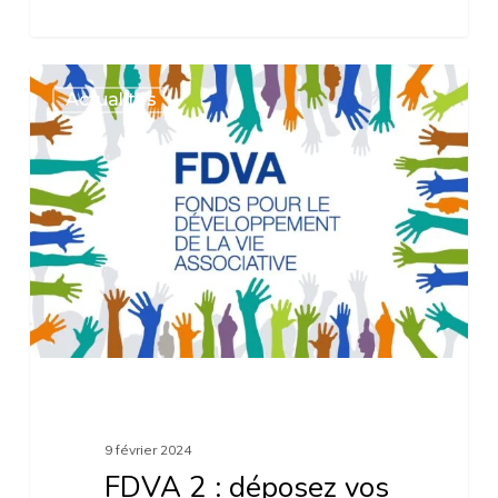
FDVA
Actualités
2
:
déposez
vos
projets
jusqu’au
25
mars
2024
9 février 2024
FDVA 2 : déposez vos