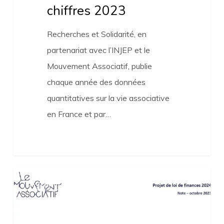
chiffres 2023
Recherches et Solidarité, en
partenariat avec l’INJEP et le
Mouvement Associatif, publie
chaque année des données
quantitatives sur la vie associative
en France et par…
Projet
Actualités
de
loi
finance