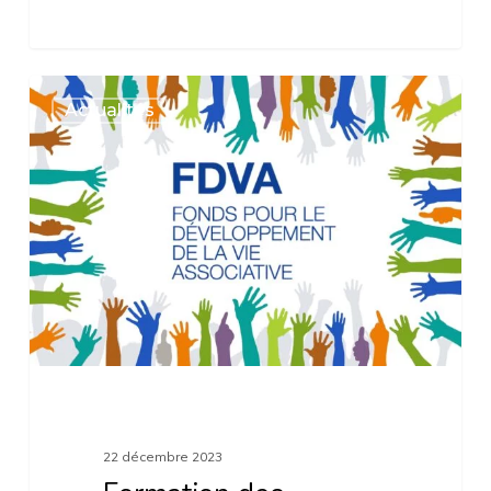
Formation
Actualités
des
bénévoles
:
faites-
les
financer
par
le
FDVA
22 décembre 2023