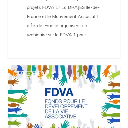
projets FDVA 1 ! La DRAJES Île-de-
France et le Mouvement Associatif
d'Île-de-France organisent un
webinaire sur le FDVA 1 pour…
FDVA
Actualités
Formation
des
bénévoles,
l’appel
à
projets