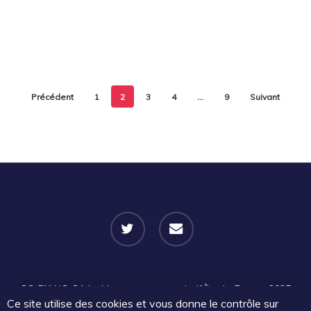
Précédent
1
2
3
4
…
9
Suivant
twitter
email
CC-BY-NC-SA
Le Mouvement associatif Île-de-France 2025
Ce site utilise des cookies et vous donne le contrôle sur
| Certains droits réservés |
Mentions légales
|
Politique de