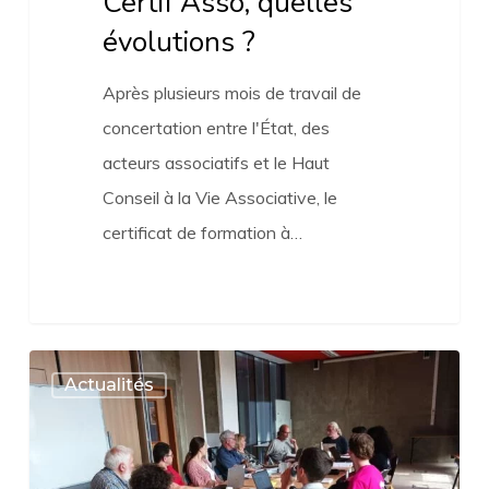
Certif’Asso, quelles
évolutions ?
Après plusieurs mois de travail de
concertation entre l'État, des
acteurs associatifs et le Haut
Conseil à la Vie Associative, le
certificat de formation à…
Retour
Actualités
sur
l’Assemblée
générale