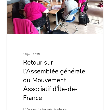
du
Mouvement
Associatif
d’Île-
de-
France
18 juin 2025
Retour sur
l’Assemblée générale
du Mouvement
Associatif d’Île-de-
France
L'Assemblée générale du