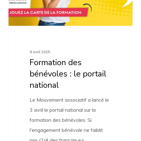
national
9 avril 2025
Formation des
bénévoles : le portail
national
Le Mouvement associatif a lancé le
3 avril le portail national sur la
formation des bénévoles. Si
l'engagement bénévole ne faiblit
pas (1/4 des français·e·s…