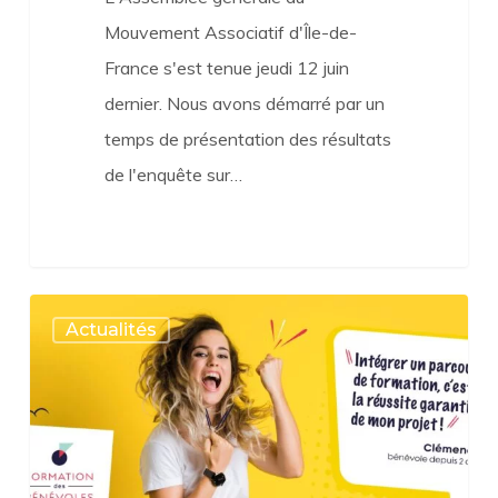
Mouvement Associatif d'Île-de-
France s'est tenue jeudi 12 juin
dernier. Nous avons démarré par un
temps de présentation des résultats
de l'enquête sur…
Formation
Actualités
des
bénévoles
:
le
portail